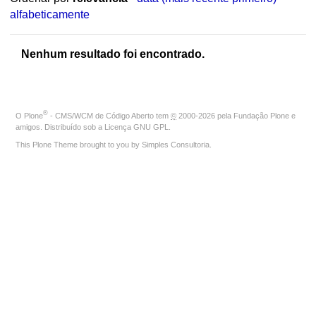
alfabeticamente
Nenhum resultado foi encontrado.
®
O
Plone
- CMS/WCM de Código Aberto
tem
©
2000-2026 pela
Fundação Plone
e
amigos. Distribuído sob a
Licença GNU GPL
.
This Plone Theme brought to you by
Simples Consultoria
.