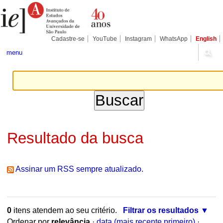
Ir
Ferramentas
para
Pessoais
o
conteúdo.
|
Cadastre-se
YouTube
Instagram
WhatsApp
English
Ir
para
menu
a
navegação
Resultado da busca
Assinar um RSS sempre atualizado.
0
itens atendem ao seu critério.
Filtrar os resultados
Ordenar por
relevância
·
data (mais recente primeiro)
·