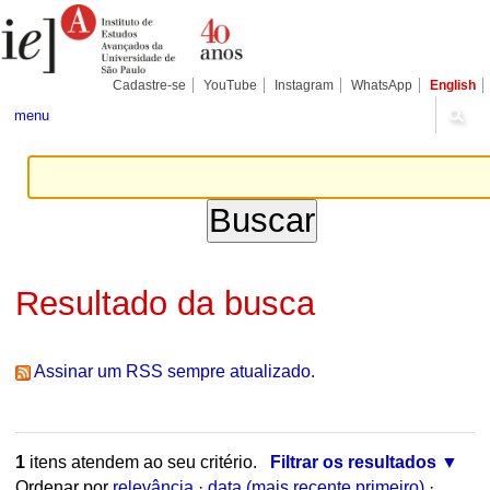
Ir
Ferramentas
Seções
para
Pessoais
o
conteúdo.
|
Cadastre-se
YouTube
Instagram
WhatsApp
English
Ir
para
menu
a
navegação
Resultado da busca
Assinar um RSS sempre atualizado.
1
itens atendem ao seu critério.
Filtrar os resultados
Ordenar por
relevância
·
data (mais recente primeiro)
·