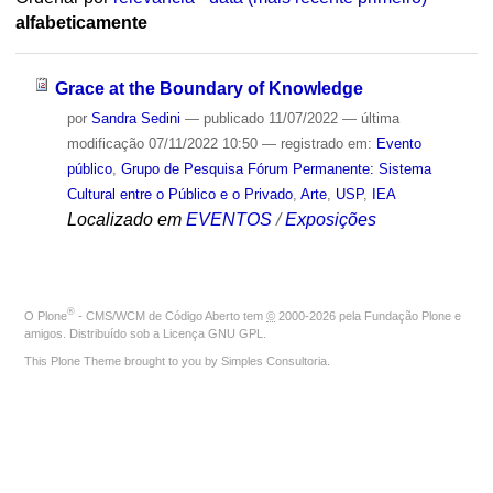
alfabeticamente
Grace at the Boundary of Knowledge
por
Sandra Sedini
—
publicado
11/07/2022
—
última
modificação
07/11/2022 10:50
— registrado em:
Evento
público
,
Grupo de Pesquisa Fórum Permanente: Sistema
Cultural entre o Público e o Privado
,
Arte
,
USP
,
IEA
Localizado em
EVENTOS
/
Exposições
®
O
Plone
- CMS/WCM de Código Aberto
tem
©
2000-2026 pela
Fundação Plone
e
amigos. Distribuído sob a
Licença GNU GPL
.
This Plone Theme brought to you by
Simples Consultoria
.