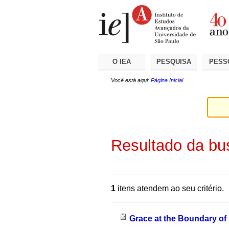
Ir
Ferramentas
Seções
para
Pessoais
o
conteúdo.
|
Ir
para
a
O IEA
PESQUISA
PESS
navegação
Você está aqui:
Página Inicial
Resultado da bu
1
itens atendem ao seu critério.
Grace at the Boundary o