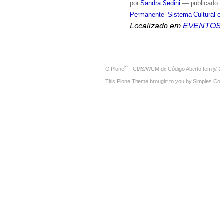
por
Sandra Sedini
—
publicado
Permanente: Sistema Cultural e
Localizado em
EVENTO
®
O
Plone
- CMS/WCM de Código Aberto
tem
©
2
This Plone Theme brought to you by
Simples Co