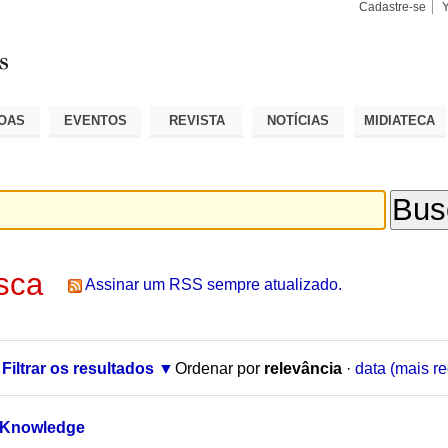
Cadastre-se
Busca
Busca
Avançad
OAS
EVENTOS
REVISTA
NOTÍCIAS
MIDIATECA
sca
Assinar um RSS sempre atualizado.
Filtrar os resultados
Ordenar por
relevância
·
data (mais re
f Knowledge