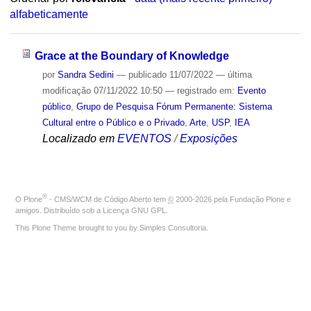
alfabeticamente
Grace at the Boundary of Knowledge
por
Sandra Sedini
—
publicado
11/07/2022
—
última
modificação
07/11/2022 10:50
— registrado em:
Evento
público
,
Grupo de Pesquisa Fórum Permanente: Sistema
Cultural entre o Público e o Privado
,
Arte
,
USP
,
IEA
Localizado em
EVENTOS
/
Exposições
®
O
Plone
- CMS/WCM de Código Aberto
tem
©
2000-2026 pela
Fundação Plone
e
amigos. Distribuído sob a
Licença GNU GPL
.
This Plone Theme brought to you by
Simples Consultoria
.