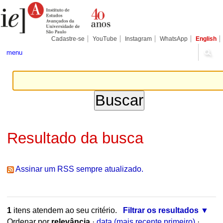
Ir
Ferramentas
Seções
para
Pessoais
o
conteúdo.
|
Cadastre-se
YouTube
Instagram
WhatsApp
English
Ir
para
menu
a
navegação
Resultado da busca
Assinar um RSS sempre atualizado.
1
itens atendem ao seu critério.
Filtrar os resultados
Ordenar por
relevância
·
data (mais recente primeiro)
·