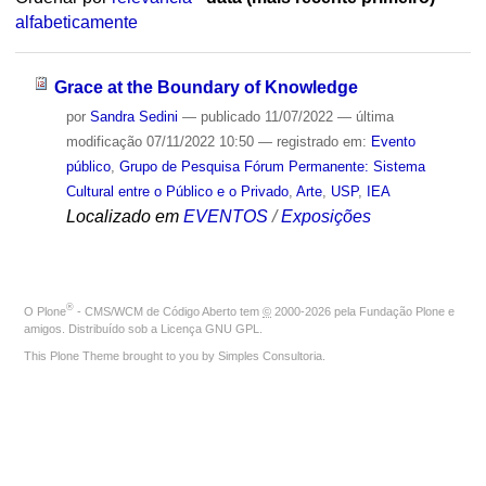
alfabeticamente
Grace at the Boundary of Knowledge
por
Sandra Sedini
—
publicado
11/07/2022
—
última
modificação
07/11/2022 10:50
— registrado em:
Evento
público
,
Grupo de Pesquisa Fórum Permanente: Sistema
Cultural entre o Público e o Privado
,
Arte
,
USP
,
IEA
Localizado em
EVENTOS
/
Exposições
®
O
Plone
- CMS/WCM de Código Aberto
tem
©
2000-2026 pela
Fundação Plone
e
amigos. Distribuído sob a
Licença GNU GPL
.
This Plone Theme brought to you by
Simples Consultoria
.