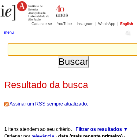
Ir
Ferramentas
Seções
para
Pessoais
o
conteúdo.
|
Cadastre-se
YouTube
Instagram
WhatsApp
English
Ir
para
menu
a
navegação
Resultado da busca
Assinar um RSS sempre atualizado.
1
itens atendem ao seu critério.
Filtrar os resultados
Ordenar por
relevância
·
data (mais recente primeiro)
·