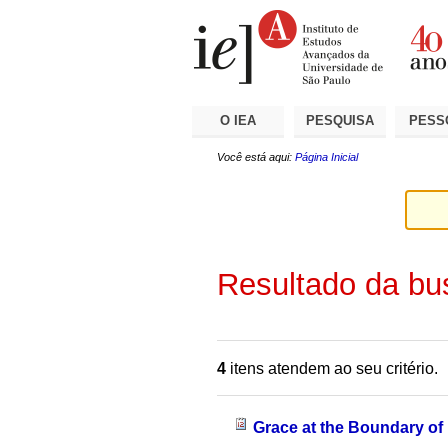
Ir
Ferramentas
Seções
para
Pessoais
o
conteúdo.
|
Ir
para
a
O IEA
PESQUISA
PESS
navegação
Você está aqui:
Página Inicial
Resultado da bu
4
itens atendem ao seu critério.
Grace at the Boundary o