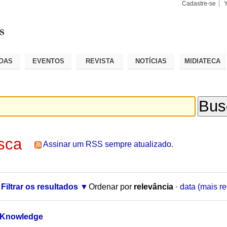
Cadastre-se
Busca
Busca
Avançad
OAS
EVENTOS
REVISTA
NOTÍCIAS
MIDIATECA
sca
Assinar um RSS sempre atualizado.
Filtrar os resultados
Ordenar por
relevância
·
data (mais re
f Knowledge