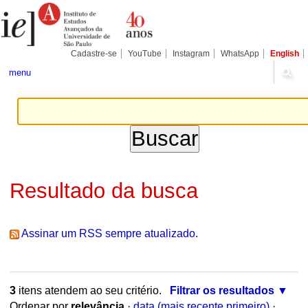
Ir
Ferramentas
Seções
para
Pessoais
o
conteúdo.
|
Cadastre-se
YouTube
Instagram
WhatsApp
English
Ir
para
menu
a
navegação
Resultado da busca
Assinar um RSS sempre atualizado.
3
itens atendem ao seu critério.
Filtrar os resultados
Ordenar por
relevância
·
data (mais recente primeiro)
·