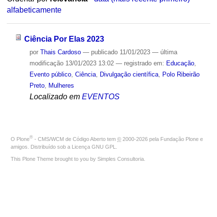
alfabeticamente
Ciência Por Elas 2023
por
Thais Cardoso
—
publicado
11/01/2023
—
última
modificação
13/01/2023 13:02
— registrado em:
Educação
,
Evento público
,
Ciência
,
Divulgação científica
,
Polo Ribeirão
Preto
,
Mulheres
Localizado em
EVENTOS
®
O
Plone
- CMS/WCM de Código Aberto
tem
©
2000-2026 pela
Fundação Plone
e
amigos. Distribuído sob a
Licença GNU GPL
.
This Plone Theme brought to you by
Simples Consultoria
.