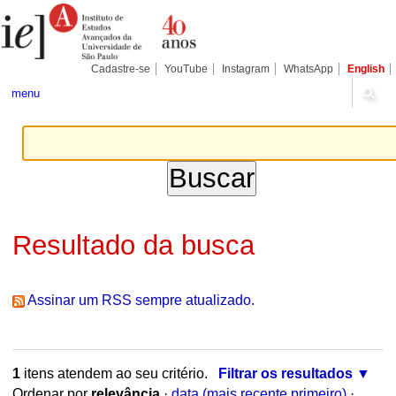
Ir
Ferramentas
Seções
para
Pessoais
o
conteúdo.
|
Cadastre-se
YouTube
Instagram
WhatsApp
English
Ir
para
menu
a
navegação
Resultado da busca
Assinar um RSS sempre atualizado.
1
itens atendem ao seu critério.
Filtrar os resultados
Ordenar por
relevância
·
data (mais recente primeiro)
·