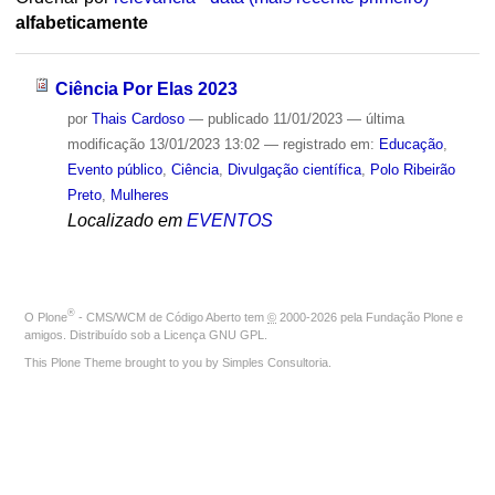
alfabeticamente
Ciência Por Elas 2023
por
Thais Cardoso
—
publicado
11/01/2023
—
última
modificação
13/01/2023 13:02
— registrado em:
Educação
,
Evento público
,
Ciência
,
Divulgação científica
,
Polo Ribeirão
Preto
,
Mulheres
Localizado em
EVENTOS
®
O
Plone
- CMS/WCM de Código Aberto
tem
©
2000-2026 pela
Fundação Plone
e
amigos. Distribuído sob a
Licença GNU GPL
.
This Plone Theme brought to you by
Simples Consultoria
.