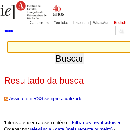
Ir
Ferramentas
Seções
para
Pessoais
o
conteúdo.
|
Cadastre-se
YouTube
Instagram
WhatsApp
English
Ir
para
menu
a
navegação
Resultado da busca
Assinar um RSS sempre atualizado.
1
itens atendem ao seu critério.
Filtrar os resultados
Ordenar por
relevância
·
data (mais recente primeiro)
·