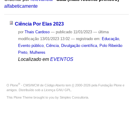
alfabeticamente
Ciência Por Elas 2023
por
Thais Cardoso
—
publicado
11/01/2023
—
última
modificação
13/01/2023 13:02
— registrado em:
Educação
,
Evento público
,
Ciência
,
Divulgação científica
,
Polo Ribeirão
Preto
,
Mulheres
Localizado em
EVENTOS
®
O
Plone
- CMS/WCM de Código Aberto
tem
©
2000-2026 pela
Fundação Plone
e
amigos. Distribuído sob a
Licença GNU GPL
.
This Plone Theme brought to you by
Simples Consultoria
.