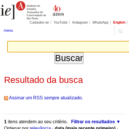
Ir
Ferramentas
Seções
para
Pessoais
o
conteúdo.
|
Cadastre-se
YouTube
Instagram
WhatsApp
English
Ir
para
menu
a
navegação
Resultado da busca
Assinar um RSS sempre atualizado.
1
itens atendem ao seu critério.
Filtrar os resultados
Ordenar por
relevância
·
data (mais recente primeiro)
·