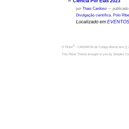
Ciência Por Elas 2023
por
Thais Cardoso
—
publicado
Divulgação científica
,
Polo Ribe
Localizado em
EVENTO
®
O
Plone
- CMS/WCM de Código Aberto
tem
©
2
This Plone Theme brought to you by
Simples Co