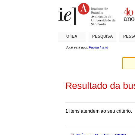
Ir
Ferramentas
Seções
para
Pessoais
o
conteúdo.
|
Ir
para
a
O IEA
PESQUISA
PESS
navegação
Você está aqui:
Página Inicial
Resultado da bu
1
itens atendem ao seu critério.