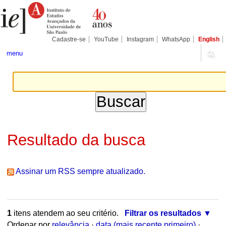
Ir
Ferramentas
Seções
para
Pessoais
o
conteúdo.
|
Cadastre-se
YouTube
Instagram
WhatsApp
English
Ir
para
menu
a
navegação
Resultado da busca
Assinar um RSS sempre atualizado.
1
itens atendem ao seu critério.
Filtrar os resultados
Ordenar por
relevância
·
data (mais recente primeiro)
·