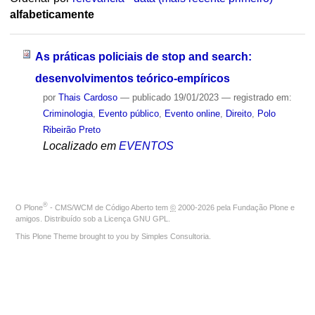
alfabeticamente
As práticas policiais de stop and search:
desenvolvimentos teórico-empíricos
por
Thais Cardoso
—
publicado
19/01/2023
— registrado em:
Criminologia
,
Evento público
,
Evento online
,
Direito
,
Polo
Ribeirão Preto
Localizado em
EVENTOS
®
O
Plone
- CMS/WCM de Código Aberto
tem
©
2000-2026 pela
Fundação Plone
e
amigos. Distribuído sob a
Licença GNU GPL
.
This Plone Theme brought to you by
Simples Consultoria
.