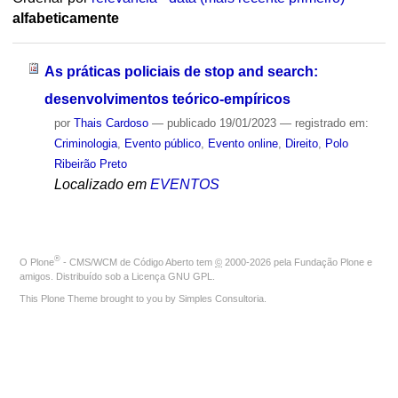
alfabeticamente
As práticas policiais de stop and search:
desenvolvimentos teórico-empíricos
por
Thais Cardoso
—
publicado
19/01/2023
— registrado em:
Criminologia
,
Evento público
,
Evento online
,
Direito
,
Polo
Ribeirão Preto
Localizado em
EVENTOS
®
O
Plone
- CMS/WCM de Código Aberto
tem
©
2000-2026 pela
Fundação Plone
e
amigos. Distribuído sob a
Licença GNU GPL
.
This Plone Theme brought to you by
Simples Consultoria
.