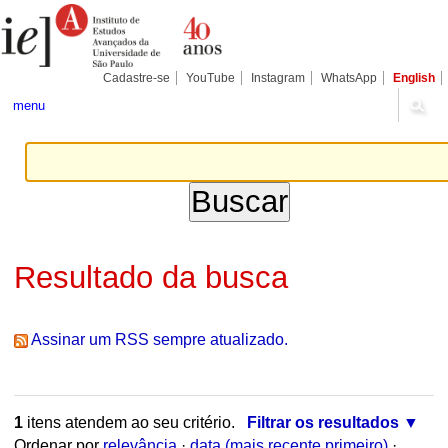
Ir
Ferramentas
Seções
para
Pessoais
o
conteúdo.
|
Cadastre-se
YouTube
Instagram
WhatsApp
English
Ir
para
menu
a
navegação
Resultado da busca
Assinar um RSS sempre atualizado.
1
itens atendem ao seu critério.
Filtrar os resultados
Ordenar por
relevância
·
data (mais recente primeiro)
·