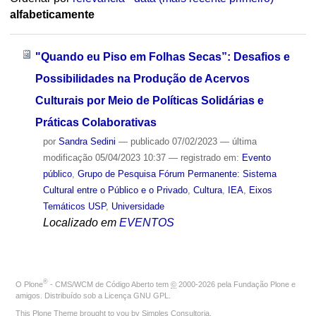
alfabeticamente
"Quando eu Piso em Folhas Secas”: Desafios e
Possibilidades na Produção de Acervos
Culturais por Meio de Políticas Solidárias e
Práticas Colaborativas
por
Sandra Sedini
—
publicado
07/02/2023
—
última
modificação
05/04/2023 10:37
— registrado em:
Evento
público
,
Grupo de Pesquisa Fórum Permanente: Sistema
Cultural entre o Público e o Privado
,
Cultura
,
IEA
,
Eixos
Temáticos USP
,
Universidade
Localizado em
EVENTOS
®
O
Plone
- CMS/WCM de Código Aberto
tem
©
2000-2026 pela
Fundação Plone
e
amigos. Distribuído sob a
Licença GNU GPL
.
This Plone Theme brought to you by
Simples Consultoria
.