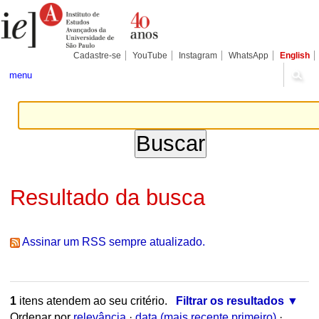
Ir
Ferramentas
Seções
para
Pessoais
o
conteúdo.
|
Cadastre-se
YouTube
Instagram
WhatsApp
English
Ir
para
menu
a
navegação
Resultado da busca
Assinar um RSS sempre atualizado.
1
itens atendem ao seu critério.
Filtrar os resultados
Ordenar por
relevância
·
data (mais recente primeiro)
·