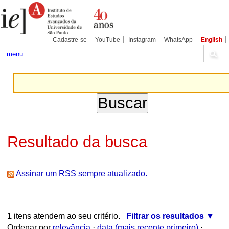
Ir
Ferramentas
Seções
para
Pessoais
o
conteúdo.
|
Cadastre-se
YouTube
Instagram
WhatsApp
English
Ir
para
menu
a
navegação
Resultado da busca
Assinar um RSS sempre atualizado.
1
itens atendem ao seu critério.
Filtrar os resultados
Ordenar por
relevância
·
data (mais recente primeiro)
·