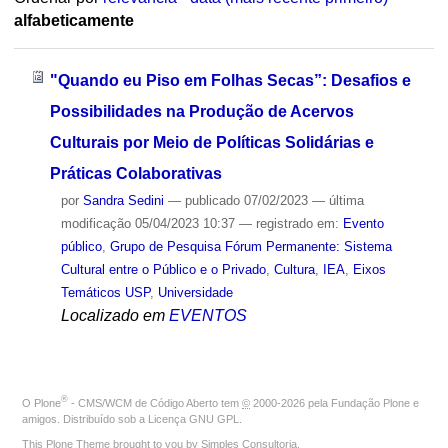
alfabeticamente
"Quando eu Piso em Folhas Secas”: Desafios e
Possibilidades na Produção de Acervos
Culturais por Meio de Políticas Solidárias e
Práticas Colaborativas
por
Sandra Sedini
—
publicado
07/02/2023
—
última
modificação
05/04/2023 10:37
— registrado em:
Evento
público
,
Grupo de Pesquisa Fórum Permanente: Sistema
Cultural entre o Público e o Privado
,
Cultura
,
IEA
,
Eixos
Temáticos USP
,
Universidade
Localizado em
EVENTOS
®
O
Plone
- CMS/WCM de Código Aberto
tem
©
2000-2026 pela
Fundação Plone
e
amigos. Distribuído sob a
Licença GNU GPL
.
This Plone Theme brought to you by
Simples Consultoria
.