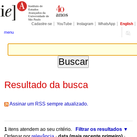
Ir
Ferramentas
Seções
para
Pessoais
o
conteúdo.
|
Cadastre-se
YouTube
Instagram
WhatsApp
English
Ir
para
menu
a
navegação
Resultado da busca
Assinar um RSS sempre atualizado.
1
itens atendem ao seu critério.
Filtrar os resultados
Ordenar por
relevância
·
data (mais recente primeiro)
·