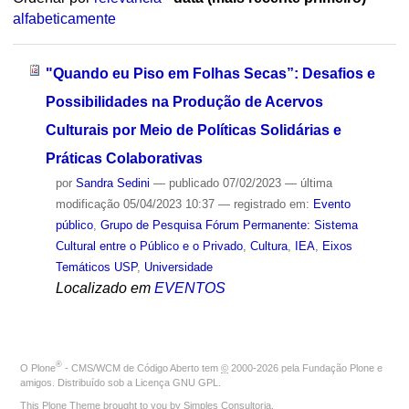
alfabeticamente
"Quando eu Piso em Folhas Secas”: Desafios e
Possibilidades na Produção de Acervos
Culturais por Meio de Políticas Solidárias e
Práticas Colaborativas
por
Sandra Sedini
—
publicado
07/02/2023
—
última
modificação
05/04/2023 10:37
— registrado em:
Evento
público
,
Grupo de Pesquisa Fórum Permanente: Sistema
Cultural entre o Público e o Privado
,
Cultura
,
IEA
,
Eixos
Temáticos USP
,
Universidade
Localizado em
EVENTOS
®
O
Plone
- CMS/WCM de Código Aberto
tem
©
2000-2026 pela
Fundação Plone
e
amigos. Distribuído sob a
Licença GNU GPL
.
This Plone Theme brought to you by
Simples Consultoria
.