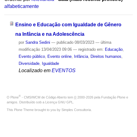
alfabeticamente
Ensino e Educação com Igualdade de Gênero
na Infância e na Adolescência
por
Sandra Sedini
—
publicado
08/03/2023
—
última
modificação
13/04/2023 09:06
— registrado em:
Educação
,
Evento público
,
Evento online
,
Infância
,
Direitos humanos
,
Diversidade
,
Igualdade
Localizado em
EVENTOS
®
O
Plone
- CMS/WCM de Código Aberto
tem
©
2000-2026 pela
Fundação Plone
e
amigos. Distribuído sob a
Licença GNU GPL
.
This Plone Theme brought to you by
Simples Consultoria
.