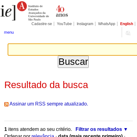
Ir
Ferramentas
Seções
para
Pessoais
o
conteúdo.
|
Cadastre-se
YouTube
Instagram
WhatsApp
English
Ir
para
menu
a
navegação
Resultado da busca
Assinar um RSS sempre atualizado.
1
itens atendem ao seu critério.
Filtrar os resultados
Ordenar por
relevância
·
data (mais recente primeiro)
·