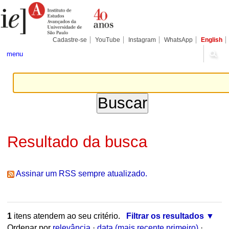
Ir
Ferramentas
Seções
para
Pessoais
o
conteúdo.
|
Cadastre-se
YouTube
Instagram
WhatsApp
English
Ir
para
menu
a
navegação
Resultado da busca
Assinar um RSS sempre atualizado.
1
itens atendem ao seu critério.
Filtrar os resultados
Ordenar por
relevância
·
data (mais recente primeiro)
·