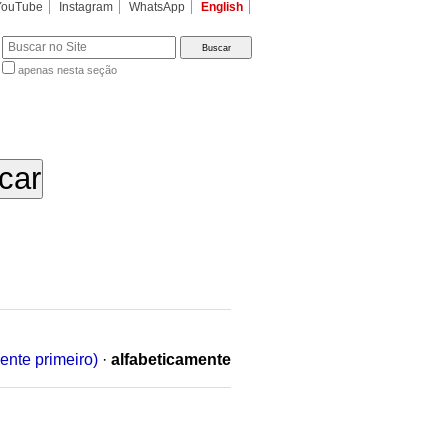
YouTube
Instagram
WhatsApp
English
apenas nesta seção
a…
ente primeiro)
·
alfabeticamente