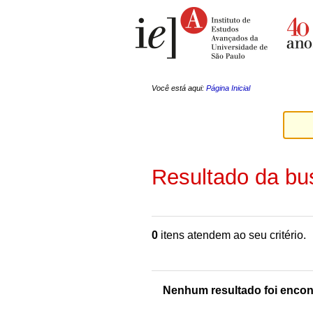
Ir
Ferramentas
para
Pessoais
o
conteúdo.
|
Ir
para
a
Você está aqui:
Página Inicial
navegação
Resultado da bu
0
itens atendem ao seu critério.
Nenhum resultado foi encon