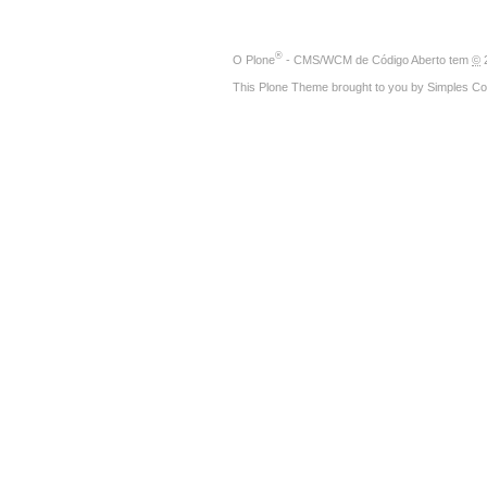
®
O
Plone
- CMS/WCM de Código Aberto
tem
©
2
This Plone Theme brought to you by
Simples Co