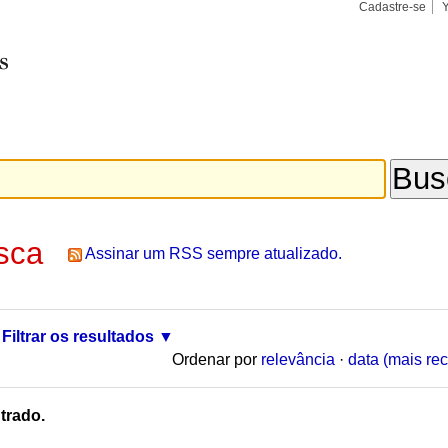
Cadastre-se
Busca
Busca
Avançad
sca
Assinar um RSS sempre atualizado.
Filtrar os resultados
Ordenar por
relevância
·
data (mais rec
trado.