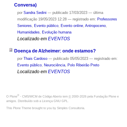
Conversa)
por
Sandra Sedini
—
publicado
17/03/2023
—
última
modificação
19/05/2023 12:28
— registrado em:
Professores
Seniores
,
Evento público
,
Evento online
,
Antropoceno
,
Humanidades
,
Evolução humana
Localizado em
EVENTOS
Doença de Alzheimer: onde estamos?
por
Thais Cardoso
—
publicado
05/05/2023
— registrado em:
Evento público
,
Neurociência
,
Polo Ribeirão Preto
Localizado em
EVENTOS
®
O
Plone
- CMS/WCM de Código Aberto
tem
©
2000-2026 pela
Fundação Plone
e
amigos. Distribuído sob a
Licença GNU GPL
.
This Plone Theme brought to you by
Simples Consultoria
.