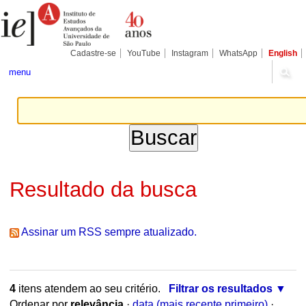
Ir
Ferramentas
Seções
para
Pessoais
o
conteúdo.
|
Cadastre-se
YouTube
Instagram
WhatsApp
English
Ir
para
menu
a
navegação
Resultado da busca
Assinar um RSS sempre atualizado.
4
itens atendem ao seu critério.
Filtrar os resultados
Ordenar por
relevância
·
data (mais recente primeiro)
·