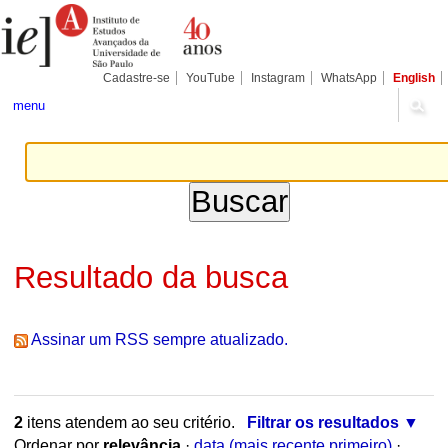
Ir
Ferramentas
Seções
para
Pessoais
o
conteúdo.
|
Cadastre-se
YouTube
Instagram
WhatsApp
English
Ir
para
menu
a
navegação
Resultado da busca
Assinar um RSS sempre atualizado.
2
itens atendem ao seu critério.
Filtrar os resultados
Ordenar por
relevância
·
data (mais recente primeiro)
·