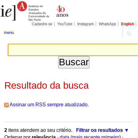
Ir
Ferramentas
Seções
para
Pessoais
o
conteúdo.
|
Cadastre-se
YouTube
Instagram
WhatsApp
English
Ir
para
menu
a
navegação
Resultado da busca
Assinar um RSS sempre atualizado.
2
itens atendem ao seu critério.
Filtrar os resultados
Ordenar por
relevância
·
data (mais recente primeiro)
·