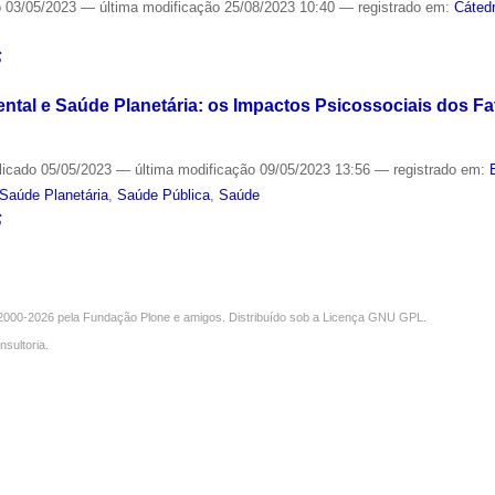
o
03/05/2023
—
última modificação
25/08/2023 10:40
— registrado em:
Cáted
S
tal e Saúde Planetária: os Impactos Psicossociais dos Fa
licado
05/05/2023
—
última modificação
09/05/2023 13:56
— registrado em:
Saúde Planetária
,
Saúde Pública
,
Saúde
S
000-2026 pela
Fundação Plone
e amigos. Distribuído sob a
Licença GNU GPL
.
nsultoria
.