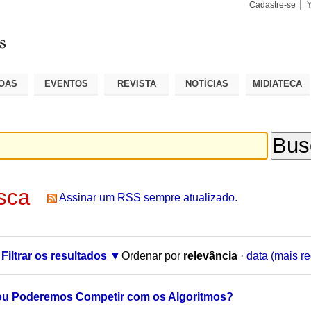
Cadastre-se
Busca
Busca
Avançad
OAS
EVENTOS
REVISTA
NOTÍCIAS
MIDIATECA
sca
Assinar um RSS sempre atualizado.
Filtrar os resultados
Ordenar por
relevância
·
data (mais re
ou Poderemos Competir com os Algoritmos?