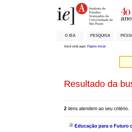
Ir
Ferramentas
Seções
para
Pessoais
o
conteúdo.
|
Ir
para
a
O IEA
PESQUISA
PESS
navegação
Você está aqui:
Página Inicial
Resultado da bu
2
itens atendem ao seu critério.
Educação para o Futuro 