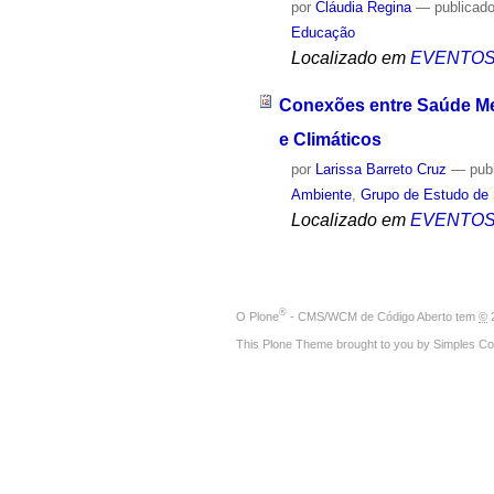
por
Cláudia Regina
—
publicad
Educação
Localizado em
EVENTO
Conexões entre Saúde Men
e Climáticos
por
Larissa Barreto Cruz
—
pub
Ambiente
,
Grupo de Estudo de 
Localizado em
EVENTO
®
O
Plone
- CMS/WCM de Código Aberto
tem
©
2
This Plone Theme brought to you by
Simples Co