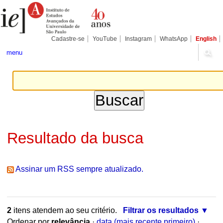
Ir
Ferramentas
Seções
para
Pessoais
o
conteúdo.
|
Cadastre-se
YouTube
Instagram
WhatsApp
English
Ir
para
menu
a
navegação
Resultado da busca
Assinar um RSS sempre atualizado.
2
itens atendem ao seu critério.
Filtrar os resultados
Ordenar por
relevância
·
data (mais recente primeiro)
·