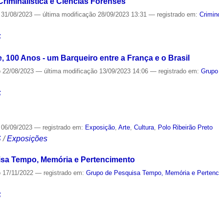
iminalística e Ciências Forenses
31/08/2023
—
última modificação
28/09/2023 13:31
— registrado em:
Crimin
S
 100 Anos - um Barqueiro entre a França e o Brasil
o
22/08/2023
—
última modificação
13/09/2023 14:06
— registrado em:
Grupo
S
06/09/2023
— registrado em:
Exposição
,
Arte
,
Cultura
,
Polo Ribeirão Preto
S
/
Exposições
sa Tempo, Memória e Pertencimento
o
17/11/2022
— registrado em:
Grupo de Pesquisa Tempo, Memória e Perten
S