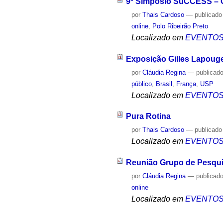
9º Simpósio SuCCESS – Cr
por
Thais Cardoso
—
publicado
online
,
Polo Ribeirão Preto
Localizado em
EVENTO
Exposição Gilles Lapouge,
por
Cláudia Regina
—
publicad
público
,
Brasil
,
França
,
USP
Localizado em
EVENTO
Pura Rotina
por
Thais Cardoso
—
publicado
Localizado em
EVENTO
Reunião Grupo de Pesqui
por
Cláudia Regina
—
publicad
online
Localizado em
EVENTO