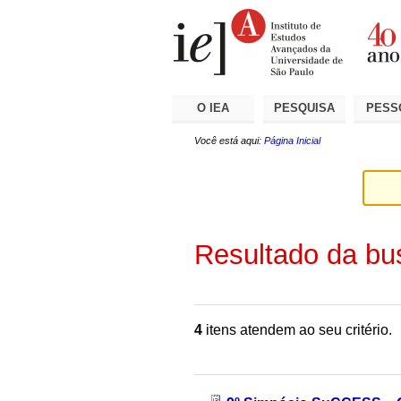
Ir
Ferramentas
Seções
para
Pessoais
o
conteúdo.
|
Ir
para
a
O IEA
PESQUISA
PESS
navegação
Você está aqui:
Página Inicial
Resultado da bu
4
itens atendem ao seu critério.