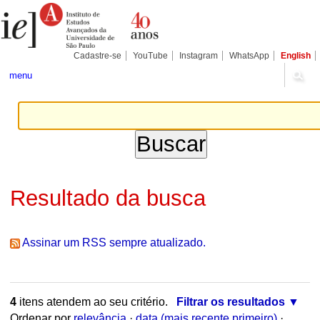
Ir
Ferramentas
Seções
para
Pessoais
o
conteúdo.
|
Cadastre-se
YouTube
Instagram
WhatsApp
English
Ir
para
menu
a
navegação
Resultado da busca
Assinar um RSS sempre atualizado.
4
itens atendem ao seu critério.
Filtrar os resultados
Ordenar por
relevância
·
data (mais recente primeiro)
·