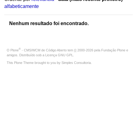
alfabeticamente
Nenhum resultado foi encontrado.
®
O
Plone
- CMS/WCM de Código Aberto
tem
©
2000-2026 pela
Fundação Plone
e
amigos. Distribuído sob a
Licença GNU GPL
.
This Plone Theme brought to you by
Simples Consultoria
.