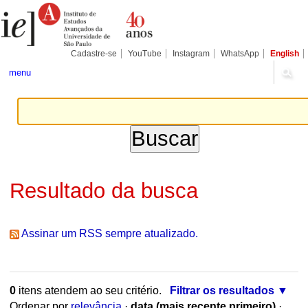
Ir
Ferramentas
para
Pessoais
o
conteúdo.
|
Cadastre-se
YouTube
Instagram
WhatsApp
English
Ir
para
menu
a
navegação
Resultado da busca
Assinar um RSS sempre atualizado.
0
itens atendem ao seu critério.
Filtrar os resultados
Ordenar por
relevância
·
data (mais recente primeiro)
·