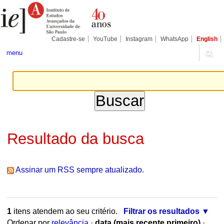
Ir
Ferramentas
Seções
para
Pessoais
o
conteúdo.
|
Cadastre-se
YouTube
Instagram
WhatsApp
English
Ir
para
menu
a
navegação
Resultado da busca
Assinar um RSS sempre atualizado.
1
itens atendem ao seu critério.
Filtrar os resultados
Ordenar por
relevância
·
data (mais recente primeiro)
·