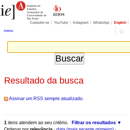
Ir
Ferramentas
Seções
para
Pessoais
o
conteúdo.
|
Cadastre-se
YouTube
Instagram
WhatsApp
English
Ir
para
menu
a
navegação
Resultado da busca
Assinar um RSS sempre atualizado.
1
itens atendem ao seu critério.
Filtrar os resultados
Ordenar por
relevância
·
data (mais recente primeiro)
·