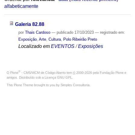
alfabeticamente
Galeria 82.88
por
Thais Cardoso
—
publicado
17/10/2023
— registrado em:
Exposição
,
Arte
,
Cultura
,
Polo Ribeirão Preto
Localizado em
EVENTOS
/
Exposições
®
O
Plone
- CMS/WCM de Código Aberto
tem
©
2000-2026 pela
Fundação Plone
e
amigos. Distribuído sob a
Licença GNU GPL
.
This Plone Theme brought to you by
Simples Consultoria
.