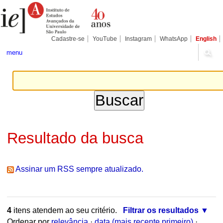
Ir
Ferramentas
Seções
para
Pessoais
o
conteúdo.
|
Cadastre-se
YouTube
Instagram
WhatsApp
English
Ir
para
menu
a
navegação
Resultado da busca
Assinar um RSS sempre atualizado.
4
itens atendem ao seu critério.
Filtrar os resultados
Ordenar por
relevância
·
data (mais recente primeiro)
·