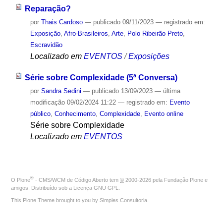
Reparação?
por
Thais Cardoso
—
publicado
09/11/2023
— registrado em:
Exposição
,
Afro-Brasileiros
,
Arte
,
Polo Ribeirão Preto
,
Escravidão
Localizado em
EVENTOS
/
Exposições
Série sobre Complexidade (5ª Conversa)
por
Sandra Sedini
—
publicado
13/09/2023
—
última
modificação
09/02/2024 11:22
— registrado em:
Evento
público
,
Conhecimento
,
Complexidade
,
Evento online
Série sobre Complexidade
Localizado em
EVENTOS
®
O
Plone
- CMS/WCM de Código Aberto
tem
©
2000-2026 pela
Fundação Plone
e
amigos. Distribuído sob a
Licença GNU GPL
.
This Plone Theme brought to you by
Simples Consultoria
.