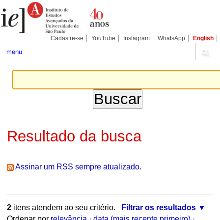
Ir
Ferramentas
Seções
para
Pessoais
o
conteúdo.
|
Cadastre-se
YouTube
Instagram
WhatsApp
English
Ir
para
menu
a
navegação
Resultado da busca
Assinar um RSS sempre atualizado.
2
itens atendem ao seu critério.
Filtrar os resultados
Ordenar por
relevância
·
data (mais recente primeiro)
·