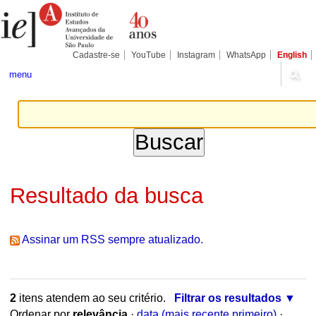
Ir
Ferramentas
Seções
para
Pessoais
o
conteúdo.
|
Cadastre-se
YouTube
Instagram
WhatsApp
English
Ir
para
menu
a
navegação
Resultado da busca
Assinar um RSS sempre atualizado.
2
itens atendem ao seu critério.
Filtrar os resultados
Ordenar por
relevância
·
data (mais recente primeiro)
·