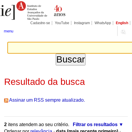
Ir
Ferramentas
Seções
para
Pessoais
o
conteúdo.
|
Cadastre-se
YouTube
Instagram
WhatsApp
English
Ir
para
menu
a
navegação
Resultado da busca
Assinar um RSS sempre atualizado.
2
itens atendem ao seu critério.
Filtrar os resultados
Ordenar por
relevância
·
data (mais recente primeiro)
·