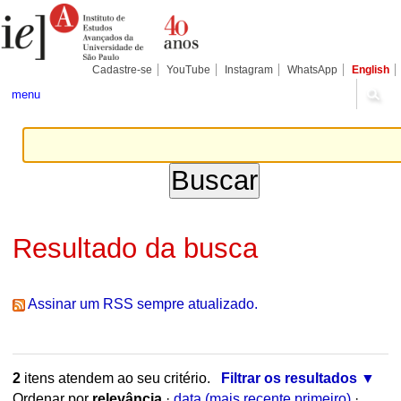
Ir
Ferramentas
Seções
para
Pessoais
o
conteúdo.
|
Cadastre-se
YouTube
Instagram
WhatsApp
English
Ir
para
menu
a
navegação
Resultado da busca
Assinar um RSS sempre atualizado.
2
itens atendem ao seu critério.
Filtrar os resultados
Ordenar por
relevância
·
data (mais recente primeiro)
·