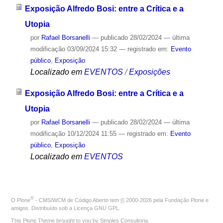
Exposição Alfredo Bosi: entre a Crítica e a
Utopia
por
Rafael Borsanelli
—
publicado
28/02/2024
—
última
modificação
03/09/2024 15:32
— registrado em:
Evento
público
,
Exposição
Localizado em
EVENTOS
/
Exposições
Exposição Alfredo Bosi: entre a Crítica e a
Utopia
por
Rafael Borsanelli
—
publicado
28/02/2024
—
última
modificação
10/12/2024 11:55
— registrado em:
Evento
público
,
Exposição
Localizado em
EVENTOS
®
O
Plone
- CMS/WCM de Código Aberto
tem
©
2000-2026 pela
Fundação Plone
e
amigos. Distribuído sob a
Licença GNU GPL
.
This Plone Theme brought to you by
Simples Consultoria
.