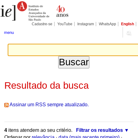
Ir
Ferramentas
Seções
para
Pessoais
o
conteúdo.
|
Cadastre-se
YouTube
Instagram
WhatsApp
English
Ir
para
menu
a
navegação
Resultado da busca
Assinar um RSS sempre atualizado.
4
itens atendem ao seu critério.
Filtrar os resultados
Ordenar por
relevância
·
data (mais recente primeiro)
·