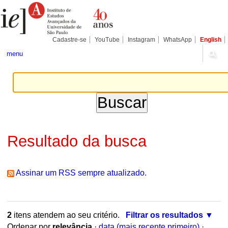
Ir
Ferramentas
Seções
para
Pessoais
o
conteúdo.
|
Cadastre-se
YouTube
Instagram
WhatsApp
English
Ir
para
menu
a
navegação
Resultado da busca
Assinar um RSS sempre atualizado.
2
itens atendem ao seu critério.
Filtrar os resultados
Ordenar por
relevância
·
data (mais recente primeiro)
·