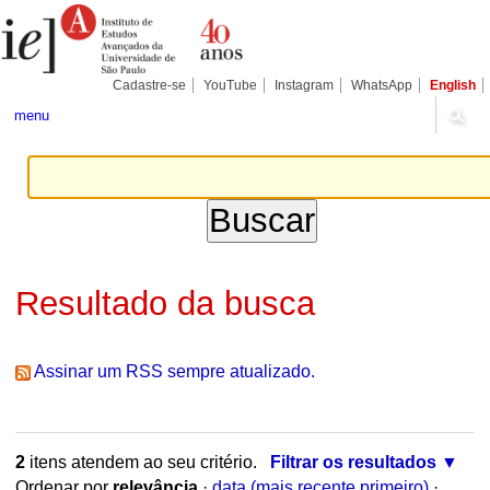
Ir
Ferramentas
Seções
para
Pessoais
o
conteúdo.
|
Cadastre-se
YouTube
Instagram
WhatsApp
English
Ir
para
menu
a
navegação
Resultado da busca
Assinar um RSS sempre atualizado.
2
itens atendem ao seu critério.
Filtrar os resultados
Ordenar por
relevância
·
data (mais recente primeiro)
·