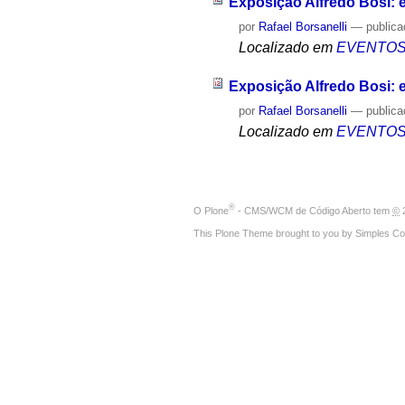
Exposição Alfredo Bosi: en
por
Rafael Borsanelli
—
public
Localizado em
EVENTO
Exposição Alfredo Bosi: en
por
Rafael Borsanelli
—
public
Localizado em
EVENTO
®
O
Plone
- CMS/WCM de Código Aberto
tem
©
2
This Plone Theme brought to you by
Simples Co