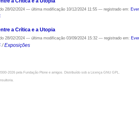
tre a Crítica e a Utopia
ado
28/02/2024
—
última modificação
10/12/2024 11:55
— registrado em:
Even
S
tre a Crítica e a Utopia
ado
28/02/2024
—
última modificação
03/09/2024 15:32
— registrado em:
Even
S
/
Exposições
000-2026 pela
Fundação Plone
e amigos. Distribuído sob a
Licença GNU GPL
.
nsultoria
.