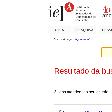
Ir
Ferramentas
Seções
para
Pessoais
o
conteúdo.
|
Ir
para
a
O IEA
PESQUISA
PESS
navegação
Você está aqui:
Página Inicial
Resultado da bu
2
itens atendem ao seu critério.