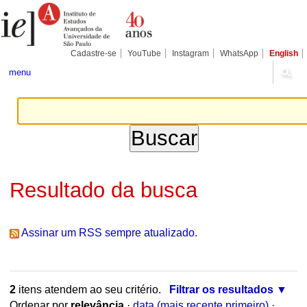
Ir
Ferramentas
Seções
para
Pessoais
o
conteúdo.
|
Cadastre-se
YouTube
Instagram
WhatsApp
English
Ir
para
menu
a
navegação
Resultado da busca
Assinar um RSS sempre atualizado.
2
itens atendem ao seu critério.
Filtrar os resultados
Ordenar por
relevância
·
data (mais recente primeiro)
·