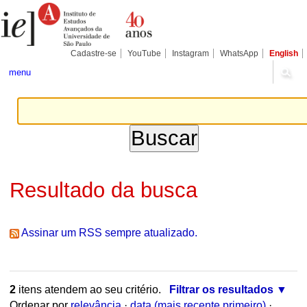
Ir
Ferramentas
Seções
para
Pessoais
o
conteúdo.
|
Cadastre-se
YouTube
Instagram
WhatsApp
English
Ir
para
menu
a
navegação
Resultado da busca
Assinar um RSS sempre atualizado.
2
itens atendem ao seu critério.
Filtrar os resultados
Ordenar por
relevância
·
data (mais recente primeiro)
·