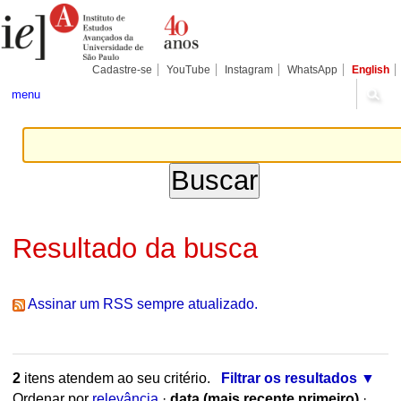
Ir
Ferramentas
Seções
para
Pessoais
o
conteúdo.
|
Cadastre-se
YouTube
Instagram
WhatsApp
English
Ir
para
menu
a
navegação
Resultado da busca
Assinar um RSS sempre atualizado.
2
itens atendem ao seu critério.
Filtrar os resultados
Ordenar por
relevância
·
data (mais recente primeiro)
·