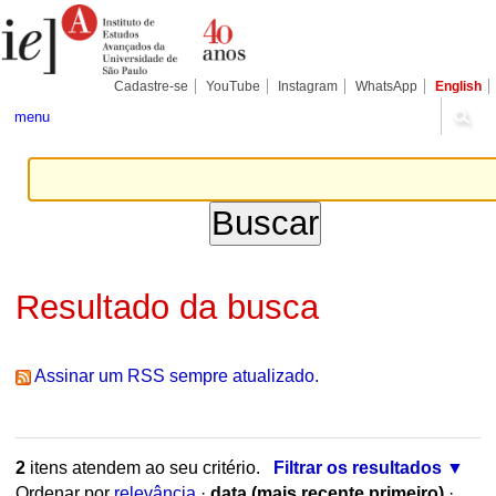
Ir
Ferramentas
Seções
para
Pessoais
o
conteúdo.
|
Cadastre-se
YouTube
Instagram
WhatsApp
English
Ir
para
menu
a
navegação
Resultado da busca
Assinar um RSS sempre atualizado.
2
itens atendem ao seu critério.
Filtrar os resultados
Ordenar por
relevância
·
data (mais recente primeiro)
·