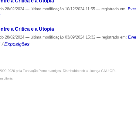
tre a Crítica e a Utopia
ado
28/02/2024
—
última modificação
10/12/2024 11:55
— registrado em:
Even
S
tre a Crítica e a Utopia
ado
28/02/2024
—
última modificação
03/09/2024 15:32
— registrado em:
Even
S
/
Exposições
000-2026 pela
Fundação Plone
e amigos. Distribuído sob a
Licença GNU GPL
.
nsultoria
.