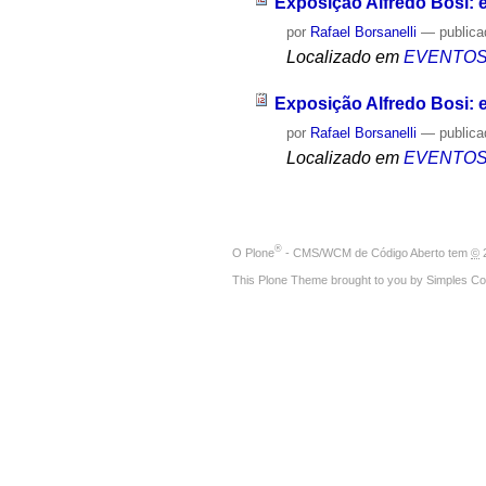
Exposição Alfredo Bosi: en
por
Rafael Borsanelli
—
public
Localizado em
EVENTO
Exposição Alfredo Bosi: en
por
Rafael Borsanelli
—
public
Localizado em
EVENTO
®
O
Plone
- CMS/WCM de Código Aberto
tem
©
2
This Plone Theme brought to you by
Simples Co