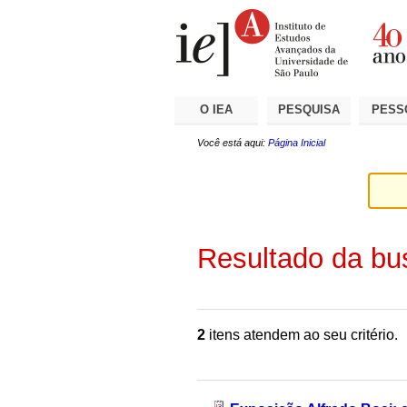
Ir
Ferramentas
Seções
para
Pessoais
o
conteúdo.
|
Ir
para
a
O IEA
PESQUISA
PESS
navegação
Você está aqui:
Página Inicial
Resultado da bu
2
itens atendem ao seu critério.