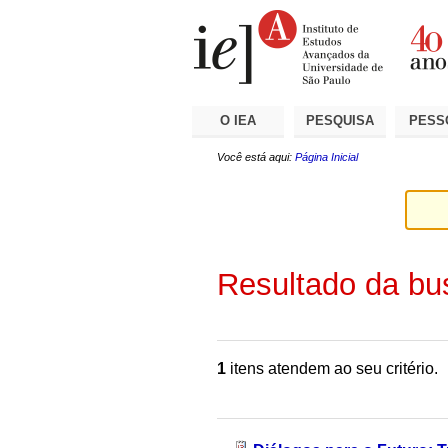
Ir
Ferramentas
Seções
para
Pessoais
o
conteúdo.
|
Ir
para
a
O IEA
PESQUISA
PESS
navegação
Você está aqui:
Página Inicial
Resultado da bu
1
itens atendem ao seu critério.