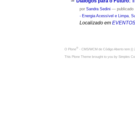
Diálogos para o Futuro: 
por
Sandra Sedini
—
publicado
- Energia Acessível e Limpa
,
Su
Localizado em
EVENTO
®
O
Plone
- CMS/WCM de Código Aberto
tem
©
2
This Plone Theme brought to you by
Simples Co