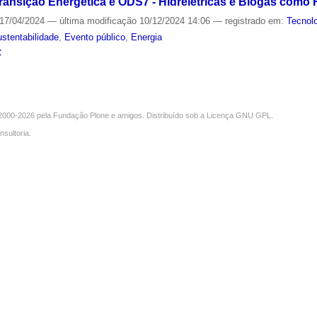
Transição Energética e ODS7 - Hidrelétricas e Biogás com
17/04/2024
—
última modificação
10/12/2024 14:06
— registrado em:
Tecnol
stentabilidade
,
Evento público
,
Energia
S
000-2026 pela
Fundação Plone
e amigos. Distribuído sob a
Licença GNU GPL
.
nsultoria
.