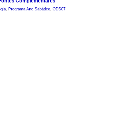
o Fontes Complementares
ogia
,
Programa Ano Sabático
,
ODS07