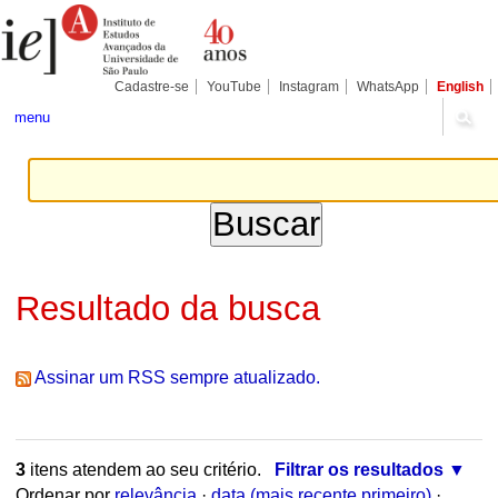
Ir
Ferramentas
Seções
para
Pessoais
o
conteúdo.
|
Cadastre-se
YouTube
Instagram
WhatsApp
English
Ir
para
menu
a
navegação
Resultado da busca
Assinar um RSS sempre atualizado.
3
itens atendem ao seu critério.
Filtrar os resultados
Ordenar por
relevância
·
data (mais recente primeiro)
·