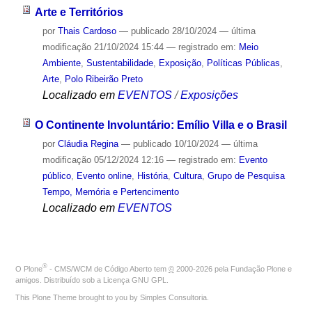
Arte e Territórios
por
Thais Cardoso
—
publicado
28/10/2024
—
última
modificação
21/10/2024 15:44
— registrado em:
Meio
Ambiente
,
Sustentabilidade
,
Exposição
,
Políticas Públicas
,
Arte
,
Polo Ribeirão Preto
Localizado em
EVENTOS
/
Exposições
O Continente Involuntário: Emílio Villa e o Brasil
por
Cláudia Regina
—
publicado
10/10/2024
—
última
modificação
05/12/2024 12:16
— registrado em:
Evento
público
,
Evento online
,
História
,
Cultura
,
Grupo de Pesquisa
Tempo, Memória e Pertencimento
Localizado em
EVENTOS
®
O
Plone
- CMS/WCM de Código Aberto
tem
©
2000-2026 pela
Fundação Plone
e
amigos. Distribuído sob a
Licença GNU GPL
.
This Plone Theme brought to you by
Simples Consultoria
.