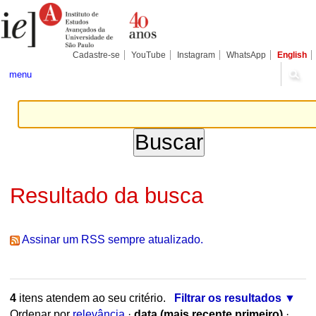
Ir
Ferramentas
Seções
para
Pessoais
o
conteúdo.
|
Cadastre-se
YouTube
Instagram
WhatsApp
English
Ir
para
menu
a
navegação
Resultado da busca
Assinar um RSS sempre atualizado.
4
itens atendem ao seu critério.
Filtrar os resultados
Ordenar por
relevância
·
data (mais recente primeiro)
·