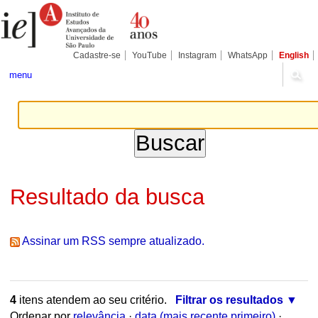
Ir
Ferramentas
Seções
para
Pessoais
o
conteúdo.
|
Cadastre-se
YouTube
Instagram
WhatsApp
English
Ir
para
menu
a
navegação
Resultado da busca
Assinar um RSS sempre atualizado.
4
itens atendem ao seu critério.
Filtrar os resultados
Ordenar por
relevância
·
data (mais recente primeiro)
·