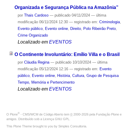
Organizada e Segurança Pública na Amazônia”
por
Thais Cardoso
—
publicado
04/11/2024
—
última
modificação
06/11/2024 12:30
— registrado em:
Criminologia
,
Evento público
,
Evento online
,
Direito
,
Polo Ribeirão Preto
,
Crime Organizado
Localizado em
EVENTOS
O Continente Involuntário: Emílio Villa e o Brasil
por
Cláudia Regina
—
publicado
10/10/2024
—
última
modificação
05/12/2024 12:16
— registrado em:
Evento
público
,
Evento online
,
História
,
Cultura
,
Grupo de Pesquisa
Tempo, Memória e Pertencimento
Localizado em
EVENTOS
®
O
Plone
- CMS/WCM de Código Aberto
tem
©
2000-2026 pela
Fundação Plone
e
amigos. Distribuído sob a
Licença GNU GPL
.
This Plone Theme brought to you by
Simples Consultoria
.