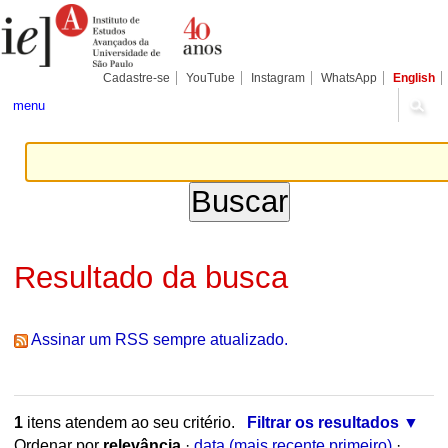
Ir
Ferramentas
Seções
para
Pessoais
o
conteúdo.
|
Cadastre-se
YouTube
Instagram
WhatsApp
English
Ir
para
menu
a
navegação
Resultado da busca
Assinar um RSS sempre atualizado.
1
itens atendem ao seu critério.
Filtrar os resultados
Ordenar por
relevância
·
data (mais recente primeiro)
·