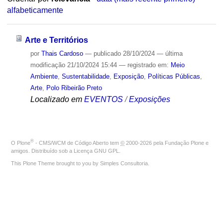
alfabeticamente
Arte e Territórios
por
Thais Cardoso
—
publicado
28/10/2024
—
última
modificação
21/10/2024 15:44
— registrado em:
Meio
Ambiente
,
Sustentabilidade
,
Exposição
,
Políticas Públicas
,
Arte
,
Polo Ribeirão Preto
Localizado em
EVENTOS
/
Exposições
®
O
Plone
- CMS/WCM de Código Aberto
tem
©
2000-2026 pela
Fundação Plone
e
amigos. Distribuído sob a
Licença GNU GPL
.
This Plone Theme brought to you by
Simples Consultoria
.