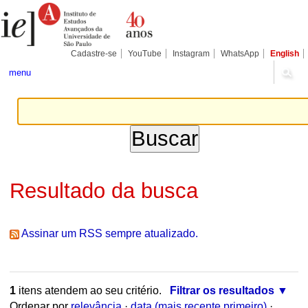
Ir
Ferramentas
Seções
para
Pessoais
o
conteúdo.
|
Cadastre-se
YouTube
Instagram
WhatsApp
English
Ir
para
menu
a
navegação
Resultado da busca
Assinar um RSS sempre atualizado.
1
itens atendem ao seu critério.
Filtrar os resultados
Ordenar por
relevância
·
data (mais recente primeiro)
·