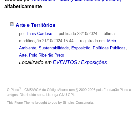
alfabeticamente
Arte e Territórios
por
Thais Cardoso
—
publicado
28/10/2024
—
última
modificação
21/10/2024 15:44
— registrado em:
Meio
Ambiente
,
Sustentabilidade
,
Exposição
,
Políticas Públicas
,
Arte
,
Polo Ribeirão Preto
Localizado em
EVENTOS
/
Exposições
®
O
Plone
- CMS/WCM de Código Aberto
tem
©
2000-2026 pela
Fundação Plone
e
amigos. Distribuído sob a
Licença GNU GPL
.
This Plone Theme brought to you by
Simples Consultoria
.