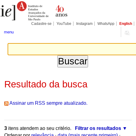
Ir
Ferramentas
Seções
para
Pessoais
o
conteúdo.
|
Cadastre-se
YouTube
Instagram
WhatsApp
English
Ir
para
menu
a
navegação
Resultado da busca
Assinar um RSS sempre atualizado.
3
itens atendem ao seu critério.
Filtrar os resultados
Ordenar por
relevância
·
data (mais recente primeiro)
·